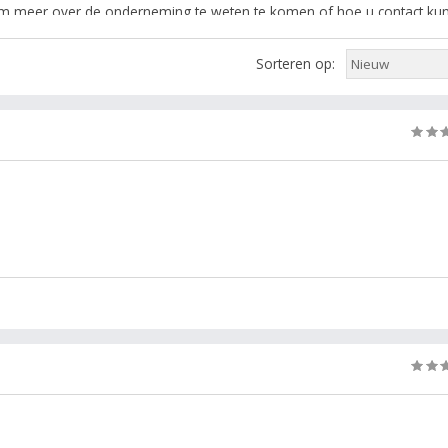
m om meer over de onderneming te weten te komen of hoe u contact kun
e filters rechts.
Sorteren op:
rubriek: wijnen, slijterij, wijnproeverij, wijnhandel, wijngroothandel,