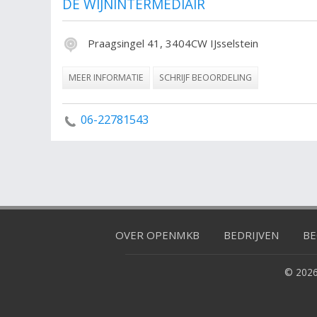
DE WIJNINTERMEDIAIR
Praagsingel 41, 3404CW IJsselstein
MEER INFORMATIE
SCHRIJF BEOORDELING
06-22781543
OVER OPENMKB
BEDRIJVEN
BE
© 2026