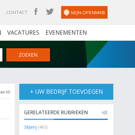
N
CONTACT
OPENMKB FACEBOOK
OPENMKB TWITTER
MIJN OPENMKB
N
VACATURES
EVENEMENTEN
+ UW BEDRIJF TOEVOEGEN
van 50
GERELATEERDE RUBRIEKEN
Slijterij
(483)