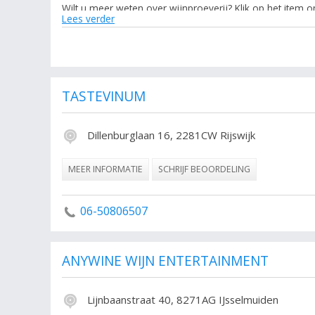
Wilt u meer weten over wijnproeverij? Klik op het ite
Lees verder
opnemen. Ook kunt u de resultaten verder verfijnen met d
De volgende trefwoorden vallen ook onder deze bedrijven 
Wijnhandel, Alle Wijnhandel.
TASTEVINUM
Dillenburglaan 16, 2281CW Rijswijk
MEER INFORMATIE
SCHRIJF BEOORDELING
06-50806507
ANYWINE WIJN ENTERTAINMENT
Lijnbaanstraat 40, 8271AG IJsselmuiden