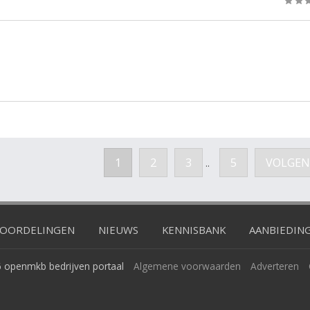
1
2
3
5
VOLGEN
..
OORDELINGEN
NIEUWS
KENNISBANK
AANBIEDIN
 openmkb bedrijven portaal
Algemene voorwaarden
Adverteren