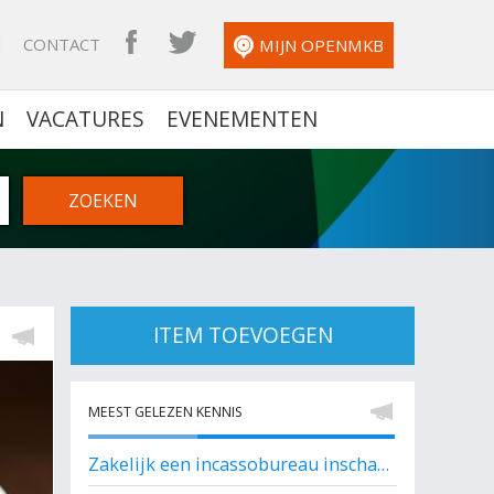
N
CONTACT
OPENMKB FACEBOOK
OPENMKB TWITTER
MIJN OPENMKB
N
VACATURES
EVENEMENTEN
ITEM TOEVOEGEN
MEEST GELEZEN KENNIS
Zakelijk een incassobureau inschakelen