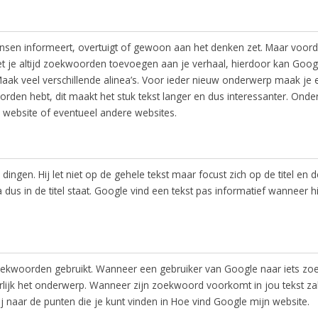
mensen informeert, overtuigt of gewoon aan het denken zet. Maar voord
t je altijd zoekwoorden toevoegen aan je verhaal, hierdoor kan Goog
. Maak veel verschillende alinea’s. Voor ieder nieuw onderwerp maak je 
rden hebt, dit maakt het stuk tekst langer en dus interessanter. Onde
je website of eventueel andere websites.
dingen. Hij let niet op de gehele tekst maar focust zich op de titel en d
 dus in de titel staat. Google vind een tekst pas informatief wanneer hi
e zoekwoorden gebruikt. Wanneer een gebruiker van Google naar iets zoe
urlijk het onderwerp. Wanneer zijn zoekwoord voorkomt in jou tekst za
hij naar de punten die je kunt vinden in Hoe vind Google mijn website.