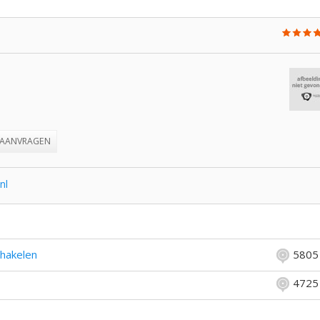
 AANVRAGEN
nl
chakelen
5805
4725