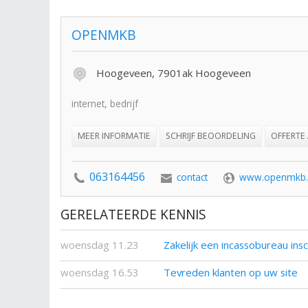
OPENMKB
Hoogeveen, 7901ak Hoogeveen
internet, bedrijf
MEER INFORMATIE
SCHRIJF BEOORDELING
OFFERTE
063164456
contact
www.openmkb.
GERELATEERDE KENNIS
woensdag 11.23
Zakelijk een incassobureau ins
woensdag 16.53
Tevreden klanten op uw site