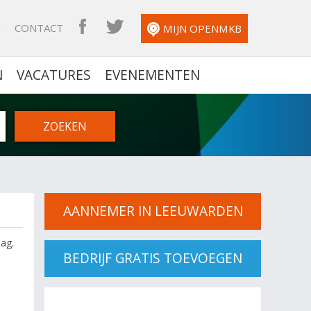
N
CONTACT
OPENMKB FACEBOOK
OPENMKB TWITTER
MIJN OPENMKB
N
VACATURES
EVENEMENTEN
AANNEMER IN LEEUWARDEN
aag.
BEDRIJF GRATIS TOEVOEGEN