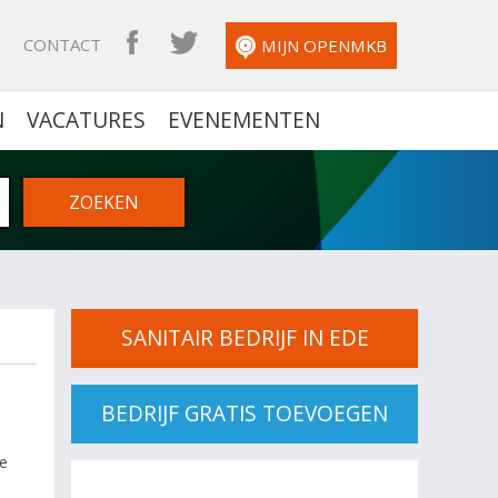
N
CONTACT
OPENMKB FACEBOOK
OPENMKB TWITTER
MIJN OPENMKB
N
VACATURES
EVENEMENTEN
SANITAIR BEDRIJF IN EDE
BEDRIJF GRATIS TOEVOEGEN
de