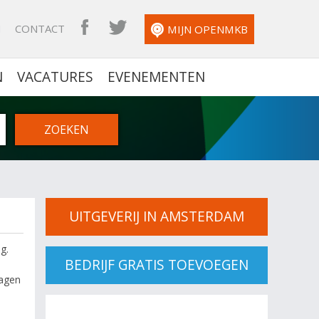
N
CONTACT
OPENMKB FACEBOOK
OPENMKB TWITTER
MIJN OPENMKB
N
VACATURES
EVENEMENTEN
UITGEVERIJ IN AMSTERDAM
g.
BEDRIJF GRATIS TOEVOEGEN
ragen