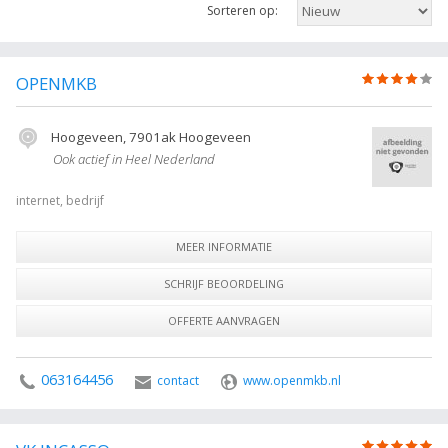
Sorteren op:
informatie of voor de contactgegevens van de onderneming. Het
overzicht bevat heel nederland in Heel Nederland. Gebruik de filters
rechts om te verfijnen.
OPENMKB
(1)
De volgende trefwoorden vallen ook onder deze bedrijven rubriek: , ,
Heel Nederland Alle bedrijven in Heel Nederland.
Hoogeveen, 7901ak Hoogeveen
Ook actief in Heel Nederland
internet, bedrijf
MEER INFORMATIE
SCHRIJF BEOORDELING
OFFERTE AANVRAGEN
063164456
contact
www.openmkb.nl