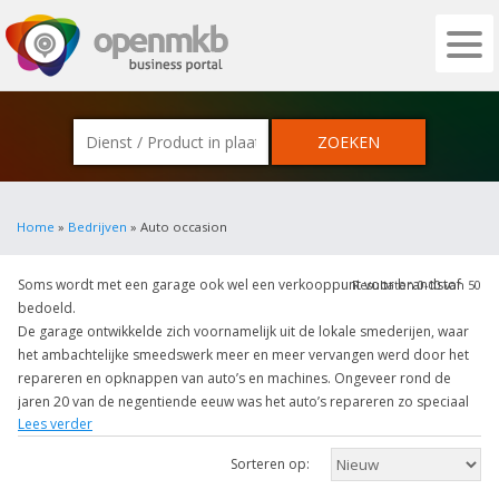
OPENMKB - DE ZAKELIJKE PORTAL VOOR
Home
»
Bedrijven
» Auto occasion
Soms wordt met een garage ook wel een verkooppunt voor brandstof
Resultaten 0-10 van 50
bedoeld.
De garage ontwikkelde zich voornamelijk uit de lokale smederijen, waar
het ambachtelijke smeedswerk meer en meer vervangen werd door het
repareren en opknappen van auto’s en machines. Ongeveer rond de
jaren 20 van de negentiende eeuw was het auto’s repareren zo speciaal
Lees verder
dat men daarvoor een eigen werkplaats ging inrichten.
Sorteren op:
In een garage tref je vaak een brug aan daarop worden de auto’s meestal
op gerepareerd en opgeknapt. En soms hebben garages een smeerkuil.