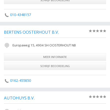
SCHRIJF BEOORDELING
In het smidsvuur wordt met behulp van brandstof, houtskool of
steenkool, en extra veel zuurstof het te besmeden voorwerp wat van een
010-4348157
bepaalde soort is moet je dan stoken tot over de 1000 Graden Celsius
het te verhitten en die extra zuurstof kun aanbrengen door middel van
een blaasbalg of ventilator.
BERTENS OOSTERHOUT B.V.
(0)
Europaweg 15, 4904 SH OOSTERHOUT NB
MEER INFORMATIE
SCHRIJF BEOORDELING
0162-455850
AUTOHUYS B.V.
(0)