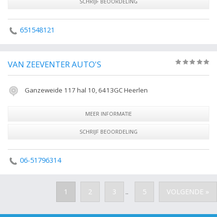
SCHRIJF BEOORDELING
651548121
VAN ZEEVENTER AUTO'S
(0)
Ganzeweide 117 hal 10, 6413GC Heerlen
MEER INFORMATIE
SCHRIJF BEOORDELING
06-51796314
1
2
3
5
VOLGENDE »
..