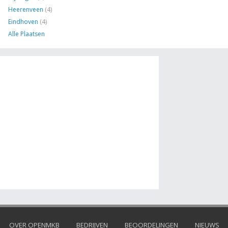
Heerenveen
(4)
Eindhoven
(4)
Alle Plaatsen
OVER OPENMKB
BEDRIJVEN
BEOORDELINGEN
NIEUWS