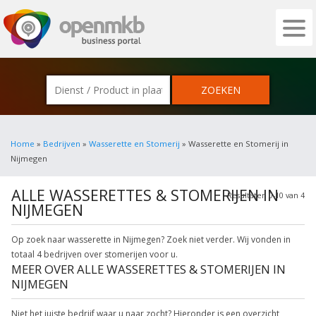
OPENMKB - DE ZAKELIJKE PORTAL VOOR
Home
»
Bedrijven
»
Wasserette en Stomerij
» Wasserette en Stomerij in
Nijmegen
ALLE WASSERETTES & STOMERIJEN IN
Resultaten 0-10 van 4
NIJMEGEN
Op zoek naar wasserette in Nijmegen? Zoek niet verder. Wij vonden in
totaal 4 bedrijven over stomerijen voor u.
MEER OVER ALLE WASSERETTES & STOMERIJEN IN
NIJMEGEN
Niet het juiste bedrijf waar u naar zocht? Hieronder is een overzicht