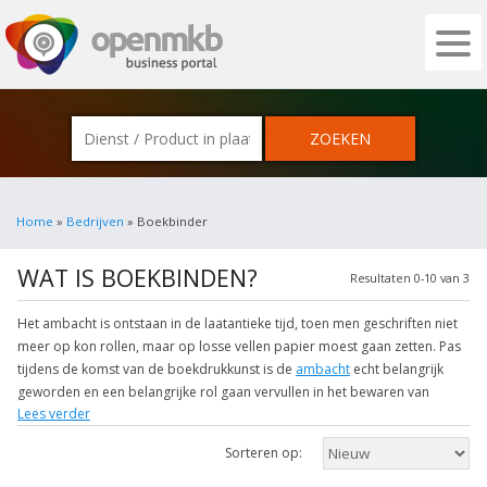
OPENMKB - DE ZAKELIJKE PORTAL VOOR
Home
»
Bedrijven
» Boekbinder
WAT IS BOEKBINDEN?
Resultaten 0-10 van 3
Het ambacht is ontstaan in de laatantieke tijd, toen men geschriften niet
meer op kon rollen, maar op losse vellen papier moest gaan zetten. Pas
tijdens de komst van de boekdrukkunst is de
ambacht
echt belangrijk
geworden en een belangrijke rol gaan vervullen in het bewaren van
Lees verder
intellectuele eigendommen. De elite ging prat op een eigen
bibliotheek,
waarvan de waardevolste boeken door de boekbinder werden
Sorteren op:
gebonden in leder, met goud op de snee en gouden letters op de rug.